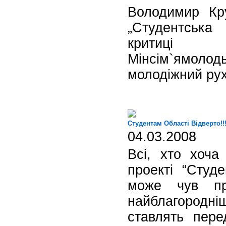
Володимир Кр
„Студентська
критиці
Мінсім`ямолод
молодіжний рух
Студентам Області Відверто!!
04.03.2008
Всі, хто хоча
проекті “Студе
може чув пр
найблагородніш
ставлять пере