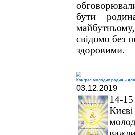
обговорюва
бути родин
майбутньому,
свідомо без н
здоровими.
Конгрес молодих родин – для 
03.12.2019
14-1
Києві
молод
важл