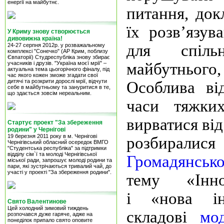
енергії на майбутнє.
питання, док
їх розв’язув
У Криму знову створюється
дивовижна країна!
для спільн
24-27 серпня 2012р. у розважальному
комплексі "Сонечко" (АР Крим, поблизу
Євпаторії) Студреспубліка знову збирає
учасників і друзів. "Україна моєї мрії" –
майбутньог
актуальна тема цьогорічного фіналу, під
час якого кожен зможе згадати свої
дитячі та розкрити дорослі мрії, відчути
Особлива ві
себе в майбутньому та зануритися в те,
що здається зовсім нереальним.
часи тяжки
вирватися ві
Стартує проект "За збереження
родини" у Чернігові
19 березня 2011 року в м. Чернігові
розбирал
Чернігівський обласний осередок ВМГО
"Студентська республіка" за підтримки
відділу сім`ї та молоді Чернігівської
Громадянськ
міської ради, запрошує молоді родини та
пари, які зустрічаються тривалий чай, до
участі у проекті "За збереження родини".
тему «Інно
і
«нова ін
Свято Валентинове
Цей холодний зимовий тиждень
складові
мод
розпочався дуже гаряче, адже на
понеділок припало свято оповите