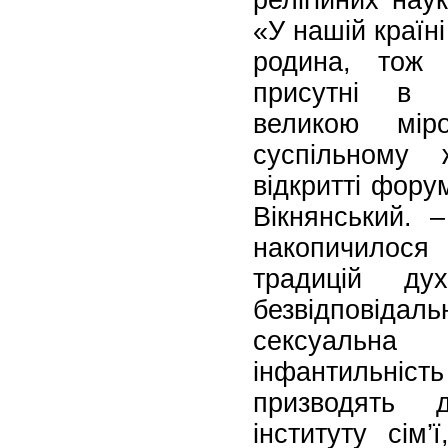
релігійних нау
«У нашій країн
родина, тож 
присутні в р
великою мір
суспільному 
відкритті фор
Вікнянський. –
накопичилося
традицій дух
безвідповідаль
сексуальн
інфантильніст
призводять 
інституту сім’