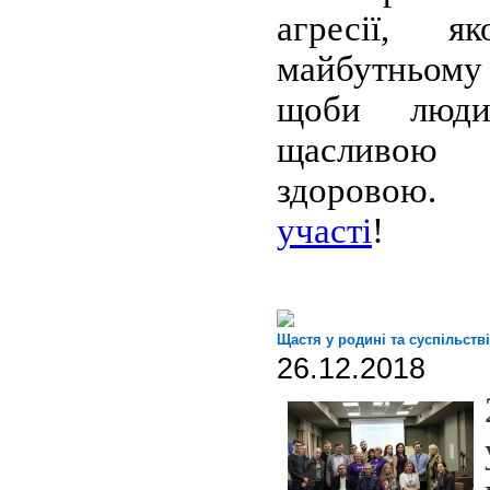
агресії, 
майбутньому
щоби люд
щасл
здоровою
участі
!
Щастя у родині та суспільстві
26.12.2018