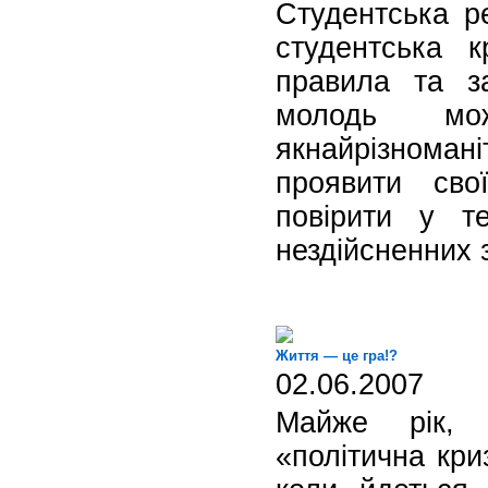
Студентська р
студентська к
правила та з
молодь мо
якнайрізном
проявити сво
повірити у т
нездійсненних 
Життя — це гра!?
02.06.2007
Майже рік, 
«політична кри