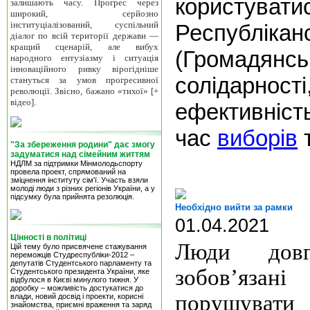
користуват
залишають часу. Прогрес через
широкий, серйозно
інституціалізований, суспільний
Республікан
діалог по всій території держави —
кращий сценарій, але вибух
(Громадя
народного ентузіазму і ситуація
інноваційного ривку вірогідніше
солідарност
стануться за умов прогресивної
революції. Звісно, бажано «тихої» [+
відео].
ефекти
час
виборів
"За збереження родини" дає змогу
задуматися над сімейним життям
НДЛМ за підтримки Мінмолодьспорту
провела проект, спрямований на
зміцнення інституту сім'ї. Участь взяли
молоді люди з різних регіонів України, а у
підсумку була прийнята резолюція.
Необхідно вийти за рамки
01.04.2021
Цінності в політиці
Люди довг
Цій тему було присвячене стажування
переможців Студреспубліки-2012 –
депутатів Студентського парламенту та
зобов’яз
Студентського президента України, яке
відбулося в Києві минулого тижня. У
доробку – можливість достукатися до
порушуват
влади, новий досвід і проекти, корисні
знайомства, приємні враження та заряд