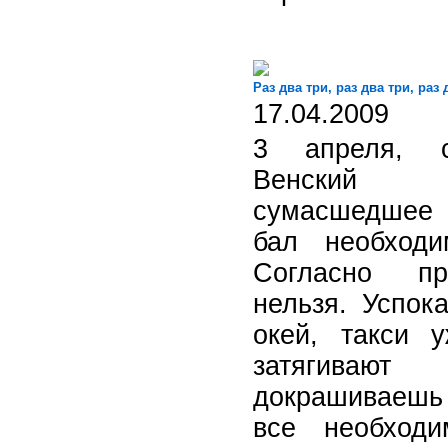
Раз два три, раз два три, раз 
17.04.2009
3 апреля, с
Венский 
сумасшедшее 
бал необходи
Согласно пр
нельзя. Успок
окей, такси 
затягиваю
докрашиваешь в
все необходи