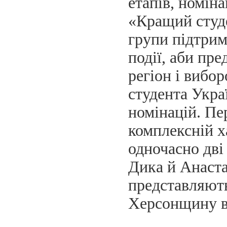
етапів, номін
«Кращий студе
групи підтрим
події, аби пре
регіон і вибо
студента Украї
номінацій. П
комплексній х
одночасно дві
Дика й Анаста
представляют
Херсонщину в