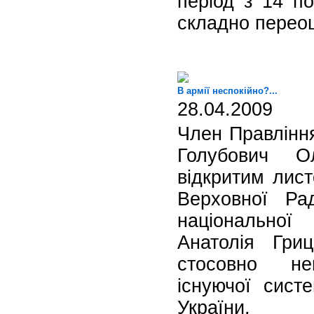
період з 14 по
складно переоц
В армії неспокійно?...
28.04.2009
Член Правління
Голубович О
відкритим лист
Верховної Ра
національної
Анатолія Гри
стосовно не
існуючої сист
України.