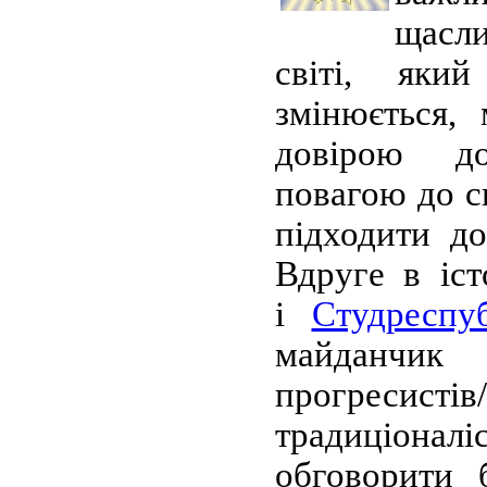
щасл
світі, яки
змінюється,
довірою д
повагою до с
підходити до
Вдруге в іс
і
Студреспуб
майданчи
прогрес
традиціон
обговорити б