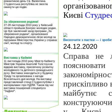
романтикою день Св. Валентина.
органі
Студентська республіка не змогла
оминути цю подію.
Києві
Студре
За збереження родини!
27-28 листопада 2010 року у Київській
області пройшов Конгрес молодих родин.
Це був заключний захід програми „За
збереження родини”, організованої
Народно-демократичною лігою молоді за
Вискочити з пастки — і зроби
підтримки Міністерства України у справах
сім’ї, молоді та спорту.
24.12.2020
Справа не 
Виставка у Кабміні
11 листопада 2010 року Міністр Кабінету
пояснюва
Міністрів України Анатолій Толстоухов
відкрив виставку, присвячену розвитку
молодіжного та дитячого громадського
закономі
руху. Виставка знаходиться у Будинку
Уряду та організована з нагоди
Всесвітнього дня молоді. На виставці
прискіпливо 
представлений стенд Студреспубліки з
матеріалами і про НДЛМ. Також під час
виставки поширений спецвипуск
майбутнє с
"ЗаДіло!".
конструюючи
у
Києві