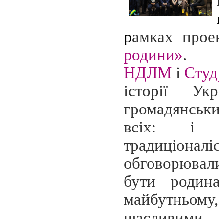
р
амках про
родини»
.
НДЛМ
і
Студ
історії Укр
громадянсь
всіх: і п
традиціо
обговорюва
бути родин
майбутньому,
щасливими