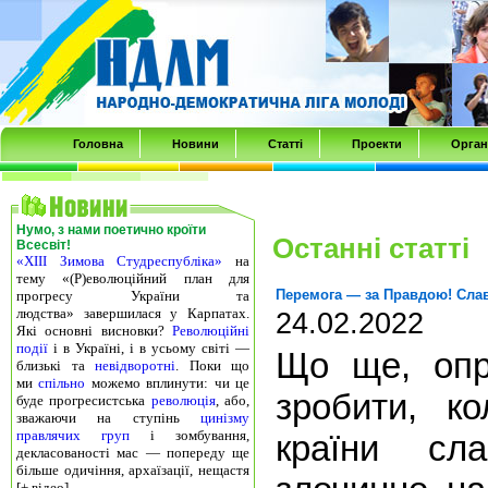
Transmenu
powered
by
Головна
Новини
Статті
Проекти
Орган
JoomlArt.com
-
Нумо, з нами поетично кроїти
Mambo
Останні статті
Всесвіт!
«ХІІІ Зимова Студреспубліка»
на
Joomla
тему «(Р)еволюційний план для
Перемога — за Правдою! Слав
прогресу України та
людства» завершилася у Карпатах.
Professional
24.02.2022
Які основні висновки?
Революційні
події
і в Україні, і в усьому світі —
Що ще, опр
Templates
близькі та
невідворотні
. Поки що
ми
спільно
можемо вплинути: чи це
зробити, к
Club
буде прогресистська
революція
, або,
зважаючи на ступінь
цинізму
правлячих груп
і зомбування,
країни сл
декласованості мас — попереду ще
більше одичіння, архаїзації, нещастя
[+ відео].