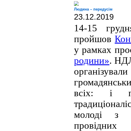
Людина – передусім
23.12.2019
14-15 груд
пройшов
Кон
у рамках пр
родини»
. НД
організув
громадянсь
всіх: і пр
традиціоналі
молоді з у
провідни