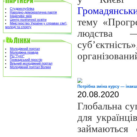
Громадянсь
Студреспубліка
Народно-демократична партія
Ініціативи змін
тему
«Прогр
Центр політичної освіти
Міністерство України у справах сім'ї,
молоді та спорту
людства 
суб’єктність»
Молодіжний портал
Молодіжна правда
організован
РЦ "Гурт"
Громадський простір
Вільний молодіжний портал
Молодіжний портал Волині
Потрібна зміна курсу — інакш
20.08.2020
Глобальна су
для українці
займаються 