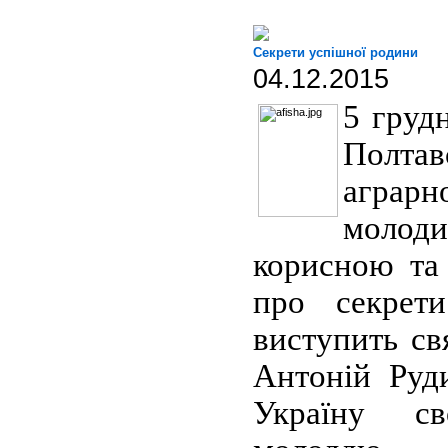
Секрети успішної родини
04.12.2015
5 грудн
Полта
аграрн
молод
корисною та
про секрет
виступить св
Антоній Руд
Україну с