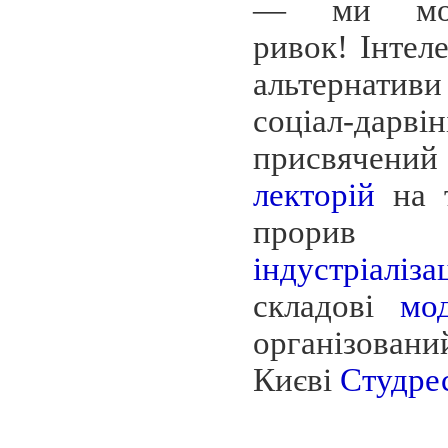
— ми мог
ривок!
Інтел
альтернативи
соціал-дарві
присвячений
лекторій
на т
про
індустріаліза
складові
мод
органі
Києві
Студре