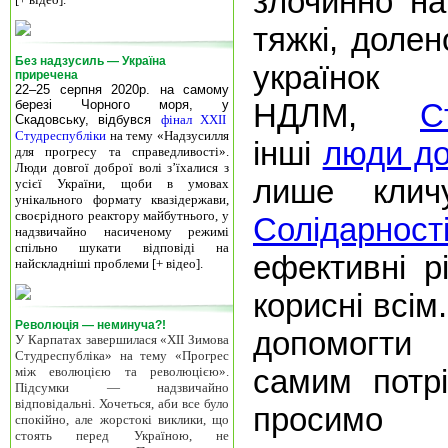
злочинно на
тяжкі, долен
Без надзусиль — Україна
украї
приречена
22–25 серпня 2020р. на самому
березі Чорного моря, у
НДЛМ,
С
Скадовську, відбувся
фінал XXII
Студреспубліки
на тему «Надзусилля
інші
люди до
для прогресу та справедливості».
Люди довгої доброї волі з’їхалися з
лише кли
усієї України, щоби в умовах
унікального формату квазідержави,
своєрідного реактору майбутнього, у
Солідарност
надзвичайно насиченому режимі
спільно шукати відповіді на
ефективні р
найскладніші проблеми [+ відео].
корисні всім
Революція — неминуча?!
допомогти
У Карпатах завершилася «ХІІ Зимова
Студреспубліка» на тему «Прогрес
самим потр
між еволюцією та революцією».
Підсумки — надзвичайно
відповідальні. Хочеться, аби все було
просимо
спокійно, але жорстокі виклики, що
стоять перед Україною, не