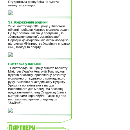
Студентська республіка не змогла
оминути цю подію.
За збереження родини!
27-28 листопада 2010 року у Київській
області пройшов Конгрес молодих родин.
Це був заключний захід програми „За
збереження родини”, організованої
Народно-демократичною лігою молоді за
підтримки Міністерства України у справах
сім’ї, молоді та спорту.
Виставка у Кабміні
11 листопада 2010 року Міністр Кабінету
Міністрів України Анатолій Толстоухов
відкрив виставку, присвячену розвитку
молодіжного та дитячого громадського
руху. Виставка знаходиться у Будинку
Уряду та організована з нагоди
Всесвітнього дня молоді. На виставці
представлений стенд Студреспубліки з
матеріалами і про НДЛМ. Також під час
виставки поширений спецвипуск
"ЗаДіло!".