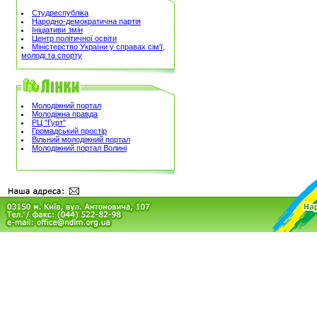
Студреспубліка
Народно-демократична партія
Ініціативи змін
Центр політичної освіти
Міністерство України у справах сім'ї,
молоді та спорту
Молодіжний портал
Молодіжна правда
РЦ "Гурт"
Громадський простір
Вільний молодіжний портал
Молодіжний портал Волині