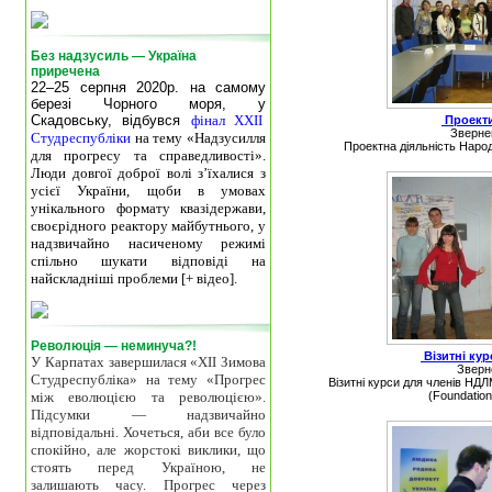
Без надзусиль — Україна
приречена
22–25 серпня 2020р. на самому
березі Чорного моря, у
Скадовську, відбувся
фінал XXII
Проект
Зверне
Студреспубліки
на тему «Надзусилля
Проектна діяльність Народ
для прогресу та справедливості».
Люди довгої доброї волі з’їхалися з
усієї України, щоби в умовах
унікального формату квазідержави,
своєрідного реактору майбутнього, у
надзвичайно насиченому режимі
спільно шукати відповіді на
найскладніші проблеми [+ відео].
Революція — неминуча?!
Візитні кур
У Карпатах завершилася «ХІІ Зимова
Зверн
Студреспубліка» на тему «Прогрес
Візитні курси для членів НДЛ
між еволюцією та революцією».
(Foundation
Підсумки — надзвичайно
відповідальні. Хочеться, аби все було
спокійно, але жорстокі виклики, що
стоять перед Україною, не
залишають часу. Прогрес через