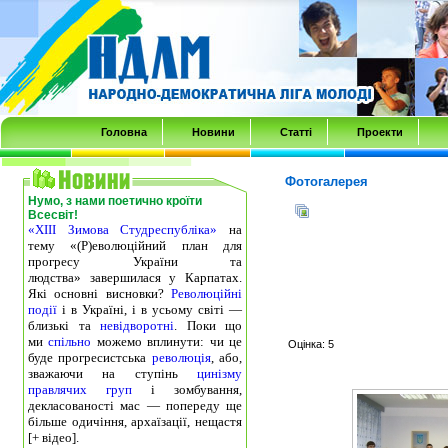
Transmenu
powered
by
JoomlArt.com
-
Головна
Новини
Статті
Проекти
Mambo
Joomla
Фотогалерея
Нумо, з нами поетично кроїти
Professional
Всесвіт!
«ХІІІ Зимова Студреспубліка»
на
Templates
тему «(Р)еволюційний план для
Club
прогресу України та
людства» завершилася у Карпатах.
Які основні висновки?
Революційні
події
і в Україні, і в усьому світі —
близькі та
невідворотні
. Поки що
ми
спільно
можемо вплинути: чи це
Оцінка: 5
буде прогресистська
революція
, або,
зважаючи на ступінь
цинізму
правлячих груп
і зомбування,
декласованості мас — попереду ще
більше одичіння, архаїзації, нещастя
[+ відео].