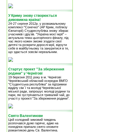
У Криму знову створюється
дивовижна країна!
24-27 серпня 2012р. у розважальному
комплексі "Сонечко" (АР Крим, поблизу
Євпаторії) Студреспубліка знову збирає
учасників і друзів. "Україна моєї мрії" –
актуальна тема цьогорічного фіналу, під
час якого кожен зможе згадати свої
дитячі та розкрити дорослі мрії, відчути
себе в майбутньому та зануритися в те,
що здається зовсім нереальним.
Стартує проект "За збереження
родини" у Чернігові
19 березня 2011 року в м. Чернігові
Чернігівський обласний осередок ВМГО
"Студентська республіка" за підтримки
відділу сім`ї та молоді Чернігівської
міської ради, запрошує молоді родини та
пари, які зустрічаються тривалий чай, до
участі у проекті "За збереження родини".
Свято Валентинове
Цей холодний зимовий тиждень
розпочався дуже гаряче, адже на
понеділок припало свято оповите
романтикою день Св. Валентина.