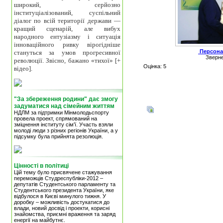
широкий, серйозно
інституціалізований, суспільний
діалог по всій території держави —
кращий сценарій, але вибух
народного ентузіазму і ситуація
інноваційного ривку вірогідніше
Персона
стануться за умов прогресивної
Зверне
революції. Звісно, бажано «тихої» [+
Оцінка: 5
відео].
"За збереження родини" дає змогу
задуматися над сімейним життям
НДЛМ за підтримки Мінмолодьспорту
провела проект, спрямований на
зміцнення інституту сім'ї. Участь взяли
молоді люди з різних регіонів України, а у
підсумку була прийнята резолюція.
Цінності в політиці
Цій тему було присвячене стажування
переможців Студреспубліки-2012 –
депутатів Студентського парламенту та
Студентського президента України, яке
відбулося в Києві минулого тижня. У
доробку – можливість достукатися до
влади, новий досвід і проекти, корисні
знайомства, приємні враження та заряд
енергії на майбутнє.