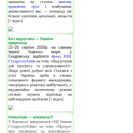
зважаючи на ступінь
цинізму
правлячих груп
і зомбування,
декласованості мас — попереду ще
більше одичіння, архаїзації, нещастя
[+ відео].
Без надзусиль — Україна
приречена
22–25 серпня 2020р. на самому
березі Чорного моря, у
Скадовську, відбувся
фінал XXII
Студреспубліки
на тему «Надзусилля
для прогресу та справедливості».
Люди довгої доброї волі з’їхалися з
усієї України, щоби в умовах
унікального формату квазідержави,
своєрідного реактору майбутнього, у
надзвичайно насиченому режимі
спільно шукати відповіді на
найскладніші проблеми [+ відео].
Революція — неминуча?!
У Карпатах завершилася «ХІІ Зимова
Студреспубліка» на тему «Прогрес
між еволюцією та революцією».