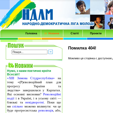
Transmenu
powered
by
JoomlArt.com
-
Головна
Новини
Статті
Проекти
Mambo
Joomla
Помилка 404!
Professional
Templates
Можливо ця сторінка є доступною 
Club
Нумо, з нами поетично кроїти
Всесвіт!
«ХІІІ Зимова Студреспубліка»
на
тему «(Р)еволюційний план для
прогресу України та
людства» завершилася у Карпатах.
Які основні висновки?
Революційні
події
і в Україні, і в усьому світі —
близькі та
невідворотні
. Поки що
ми
спільно
можемо вплинути: чи це
буде прогресистська
революція
, або,