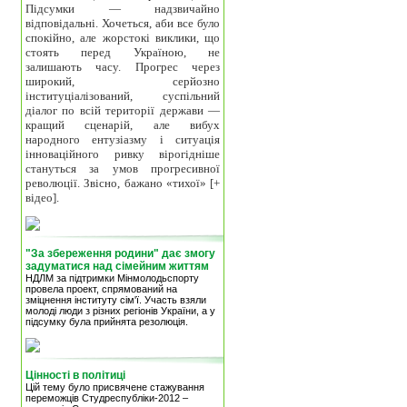
Підсумки — надзвичайно
відповідальні. Хочеться, аби все було
спокійно, але жорстокі виклики, що
стоять перед Україною, не
залишають часу. Прогрес через
широкий, серйозно
інституціалізований, суспільний
діалог по всій території держави —
кращий сценарій, але вибух
народного ентузіазму і ситуація
інноваційного ривку вірогідніше
стануться за умов прогресивної
революції. Звісно, бажано «тихої» [+
відео].
"За збереження родини" дає змогу
задуматися над сімейним життям
НДЛМ за підтримки Мінмолодьспорту
провела проект, спрямований на
зміцнення інституту сім'ї. Участь взяли
молоді люди з різних регіонів України, а у
підсумку була прийнята резолюція.
Цінності в політиці
Цій тему було присвячене стажування
переможців Студреспубліки-2012 –