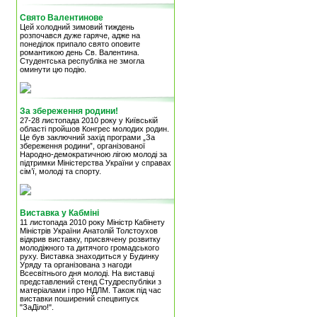
Свято Валентинове
Цей холодний зимовий тиждень
розпочався дуже гаряче, адже на
понеділок припало свято оповите
романтикою день Св. Валентина.
Студентська республіка не змогла
оминути цю подію.
За збереження родини!
27-28 листопада 2010 року у Київській
області пройшов Конгрес молодих родин.
Це був заключний захід програми „За
збереження родини”, організованої
Народно-демократичною лігою молоді за
підтримки Міністерства України у справах
сім’ї, молоді та спорту.
Виставка у Кабміні
11 листопада 2010 року Міністр Кабінету
Міністрів України Анатолій Толстоухов
відкрив виставку, присвячену розвитку
молодіжного та дитячого громадського
руху. Виставка знаходиться у Будинку
Уряду та організована з нагоди
Всесвітнього дня молоді. На виставці
представлений стенд Студреспубліки з
матеріалами і про НДЛМ. Також під час
виставки поширений спецвипуск
"ЗаДіло!".