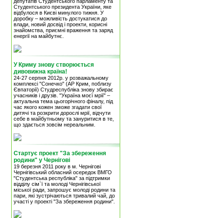
депутатів Студентського парламенту та
Студентського президента України, яке
відбулося в Києві минулого тижня. У
доробку – можливість достукатися до
влади, новий досвід і проекти, корисні
знайомства, приємні враження та заряд
енергії на майбутнє.
У Криму знову створюється
дивовижна країна!
24-27 серпня 2012р. у розважальному
комплексі "Сонечко" (АР Крим, поблизу
Євпаторії) Студреспубліка знову збирає
учасників і друзів. "Україна моєї мрії" –
актуальна тема цьогорічного фіналу, під
час якого кожен зможе згадати свої
дитячі та розкрити дорослі мрії, відчути
себе в майбутньому та зануритися в те,
що здається зовсім нереальним.
Стартує проект "За збереження
родини" у Чернігові
19 березня 2011 року в м. Чернігові
Чернігівський обласний осередок ВМГО
"Студентська республіка" за підтримки
відділу сім`ї та молоді Чернігівської
міської ради, запрошує молоді родини та
пари, які зустрічаються тривалий чай, до
участі у проекті "За збереження родини".