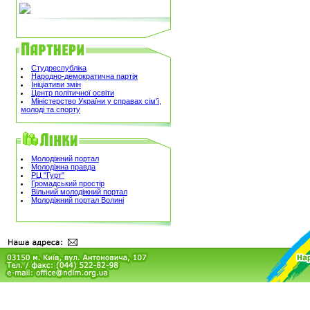
Студреспубліка
Народно-демократична партія
Ініціативи змін
Центр політичної освіти
Міністерство України у справах сім'ї,
молоді та спорту
Молодіжний портал
Молодіжна правда
РЦ "Гурт"
Громадський простір
Вільний молодіжний портал
Молодіжний портал Волині