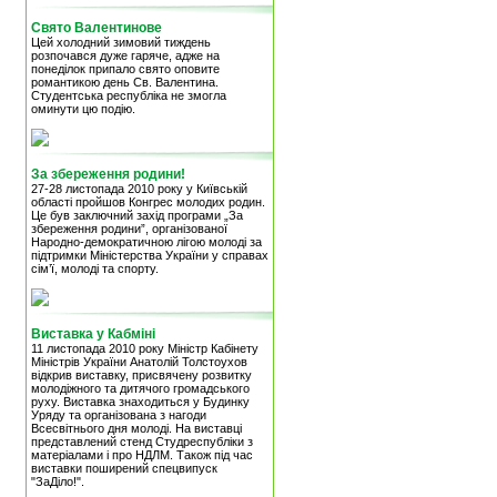
Свято Валентинове
Цей холодний зимовий тиждень
розпочався дуже гаряче, адже на
понеділок припало свято оповите
романтикою день Св. Валентина.
Студентська республіка не змогла
оминути цю подію.
За збереження родини!
27-28 листопада 2010 року у Київській
області пройшов Конгрес молодих родин.
Це був заключний захід програми „За
збереження родини”, організованої
Народно-демократичною лігою молоді за
підтримки Міністерства України у справах
сім’ї, молоді та спорту.
Виставка у Кабміні
11 листопада 2010 року Міністр Кабінету
Міністрів України Анатолій Толстоухов
відкрив виставку, присвячену розвитку
молодіжного та дитячого громадського
руху. Виставка знаходиться у Будинку
Уряду та організована з нагоди
Всесвітнього дня молоді. На виставці
представлений стенд Студреспубліки з
матеріалами і про НДЛМ. Також під час
виставки поширений спецвипуск
"ЗаДіло!".