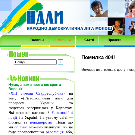
Transmenu
powered
by
JoomlArt.com
-
Головна
Новини
Статті
Проекти
Mambo
Joomla
Помилка 404!
Professional
Templates
Можливо ця сторінка є доступною 
Club
Нумо, з нами поетично кроїти
Всесвіт!
«ХІІІ Зимова Студреспубліка»
на
тему «(Р)еволюційний план для
прогресу України та
людства» завершилася у Карпатах.
Які основні висновки?
Революційні
події
і в Україні, і в усьому світі —
близькі та
невідворотні
. Поки що
ми
спільно
можемо вплинути: чи це
буде прогресистська
революція
, або,