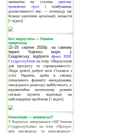
зважаючи на ступінь
цинізму
правлячих груп
і зомбування,
декласованості мас — попереду ще
більше одичіння, архаїзації, нещастя
[+ відео].
Без надзусиль — Україна
приречена
22–25 серпня 2020р. на самому
березі Чорного моря, у
Скадовську, відбувся
фінал XXII
Студреспубліки
на тему «Надзусилля
для прогресу та справедливості».
Люди довгої доброї волі з’їхалися з
усієї України, щоби в умовах
унікального формату квазідержави,
своєрідного реактору майбутнього, у
надзвичайно насиченому режимі
спільно шукати відповіді на
найскладніші проблеми [+ відео].
Революція — неминуча?!
У Карпатах завершилася «ХІІ Зимова
Студреспубліка» на тему «Прогрес
між еволюцією та революцією».