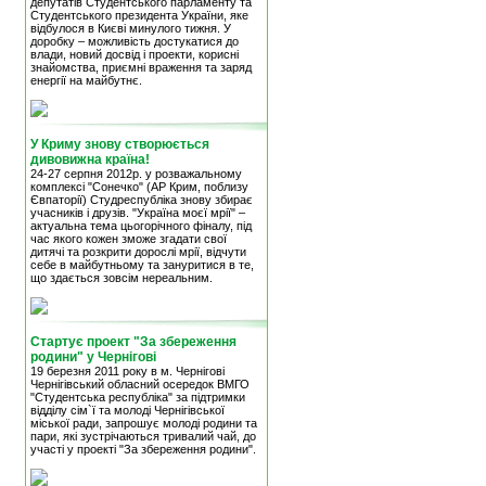
депутатів Студентського парламенту та
Студентського президента України, яке
відбулося в Києві минулого тижня. У
доробку – можливість достукатися до
влади, новий досвід і проекти, корисні
знайомства, приємні враження та заряд
енергії на майбутнє.
У Криму знову створюється
дивовижна країна!
24-27 серпня 2012р. у розважальному
комплексі "Сонечко" (АР Крим, поблизу
Євпаторії) Студреспубліка знову збирає
учасників і друзів. "Україна моєї мрії" –
актуальна тема цьогорічного фіналу, під
час якого кожен зможе згадати свої
дитячі та розкрити дорослі мрії, відчути
себе в майбутньому та зануритися в те,
що здається зовсім нереальним.
Стартує проект "За збереження
родини" у Чернігові
19 березня 2011 року в м. Чернігові
Чернігівський обласний осередок ВМГО
"Студентська республіка" за підтримки
відділу сім`ї та молоді Чернігівської
міської ради, запрошує молоді родини та
пари, які зустрічаються тривалий чай, до
участі у проекті "За збереження родини".