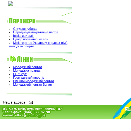
Студреспубліка
Народно-демократична партія
Ініціативи змін
Центр політичної освіти
Міністерство України у справах сім'ї,
молоді та спорту
Молодіжний портал
Молодіжна правда
РЦ "Гурт"
Громадський простір
Вільний молодіжний портал
Молодіжний портал Волині