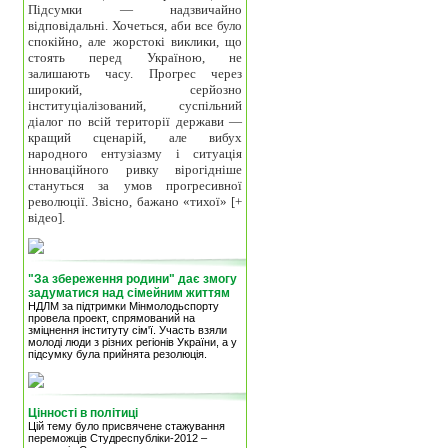
Підсумки — надзвичайно
відповідальні. Хочеться, аби все було
спокійно, але жорстокі виклики, що
стоять перед Україною, не
залишають часу. Прогрес через
широкий, серйозно
інституціалізований, суспільний
діалог по всій території держави —
кращий сценарій, але вибух
народного ентузіазму і ситуація
інноваційного ривку вірогідніше
стануться за умов прогресивної
революції. Звісно, бажано «тихої» [+
відео].
"За збереження родини" дає змогу
задуматися над сімейним життям
НДЛМ за підтримки Мінмолодьспорту
провела проект, спрямований на
зміцнення інституту сім'ї. Участь взяли
молоді люди з різних регіонів України, а у
підсумку була прийнята резолюція.
Цінності в політиці
Цій тему було присвячене стажування
переможців Студреспубліки-2012 –